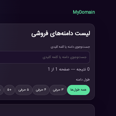
MyDomain
لیست دامنه‌های فروشی
جست‌وجوی دامنه یا کلمه کلیدی
0 نتیجه — صفحه 1 از 1
طول دامنه
همه طول‌ها
۳ حرفی
۴ حرفی
۵ حرفی
+۵
ع